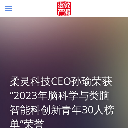
首页
关于我们
被投企业
团队简介
新闻&视角
柔灵科技CEO孙瑜荣获
联系我们
“2023年脑科学与类脑
智能科创新青年30人榜
单”荣誉