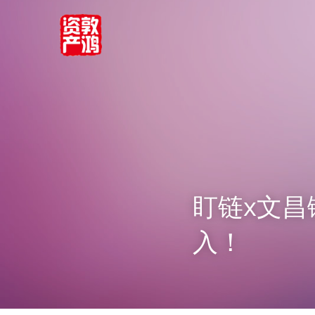
盯链x文昌
入！