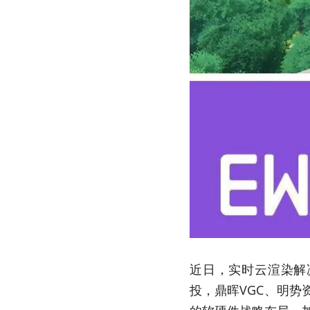
近日，实时云渲染解
投，鼎晖VGC、明