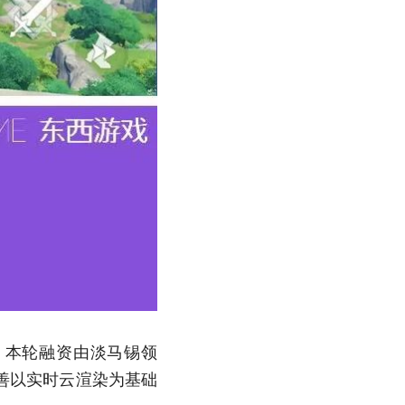
，本轮融资由淡马锡领
善以实时云渲染为基础