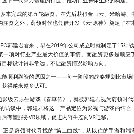
加速下一代算力基座的打造，推动行业整体生态的构建。
年多来完成的第五轮融资。在先后获得金山云、米哈游、
构注资之外，蔚领时代也凭借开发《云·原神》奠定了在
EO郭建君看来，早在2019年公司成立时就制定了15年
某一项对行业产业最大价值的事情。而融资更多是顺应
将目标设计得非常远，不让融资情况影响方向。
代能顺利融资的原因之一——每一阶段的战略规划比市场
，获得越来越多认可。
电影级云原生游戏《春草传》，就被郭建君视为蔚领时代现
戏的访谈中，郭建君将这一产品定位为影视与游戏的结合
后有望服务VR领域，促进内容生态向VR迁移。
值，正是蔚领时代寻找的“第二曲线”，从以往的手游和端游