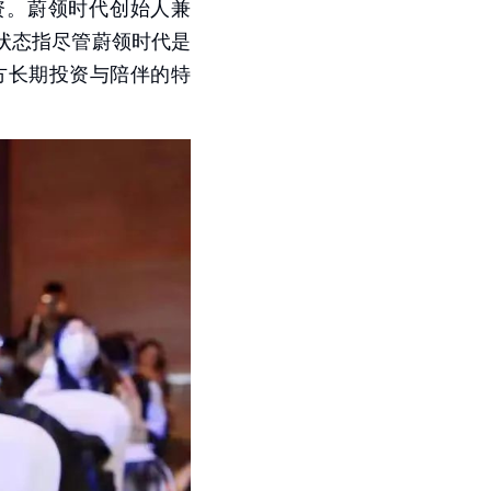
融资。蔚领时代创始人兼
状态指尽管蔚领时代是
方长期投资与陪伴的特