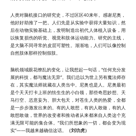
人类对脑机接口的研究史，不过区区40来年。感谢尼奥，
他好好助推了一把。人们先是从实验中获得大量知识，然
后在动物实验基础上，发明制造出初代人体植入设备，用
以恢复损伤的听觉、视觉和肢体运动能力。研究的主线，
是大脑不同寻常的皮层可塑性。渐渐地，人们可以像控制
自然肢体那样控制假肢。
脑机领域眼花缭乱的变化，让我想起一句话，“任何充分发
展的科技，都与魔法无异”。我们总以为世上另有魔法师存
在，其实魔法师就藏在人类当中。尼奥也是人。尼奥最初
是个天天打卡上班的怯生生的小白领，那些奇思妙想、天
马行空、恣意妄为、胆大包天，对苍生人类的热爱，全都
是一步步激发出来的。有的人敢想，有的人敢做，有的人
敢想敢做，世界的改变者和推动者从来都来自人类这个充
满无限可能的集合体。“我们所想象的一切，都会变为现
实”——我越来越确信这话。
（刘功虎）