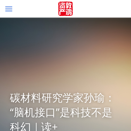
首页
关于我们
被投企业
团队简介
新闻&视角
联系我们
碳材料研究学家孙瑜：
“脑机接口”是科技不是
科幻｜读+