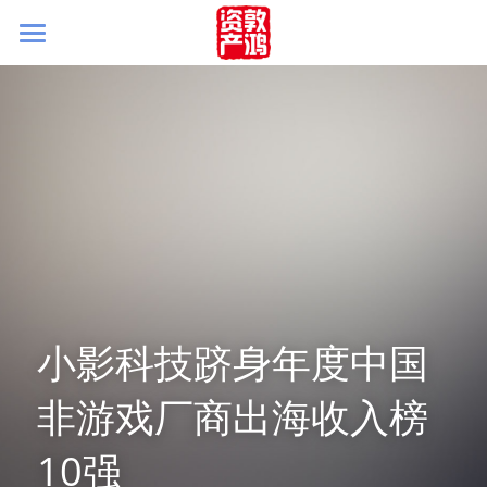
首页
关于我们
被投企业
团队简介
新闻&视角
联系我们
小影科技跻身年度中国
非游戏厂商出海收入榜
10强